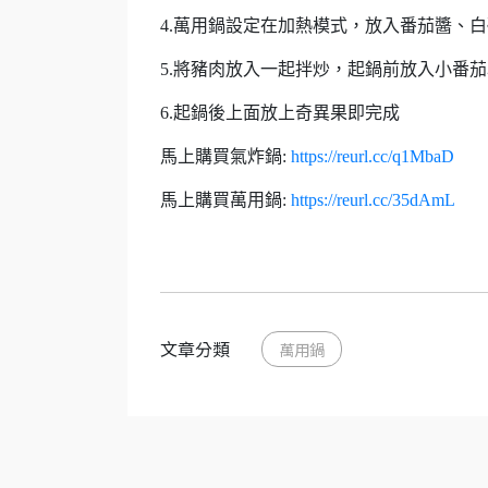
4.萬用鍋設定在加熱模式，放入番茄醬、
5.將豬肉放入一起拌炒，起鍋前放入小番
6.起鍋後上面放上奇異果即完成
馬上購買氣炸鍋:
https://reurl.cc/q1MbaD
馬上購買萬用鍋:
https://reurl.cc/35dAmL
文章分類
萬用鍋