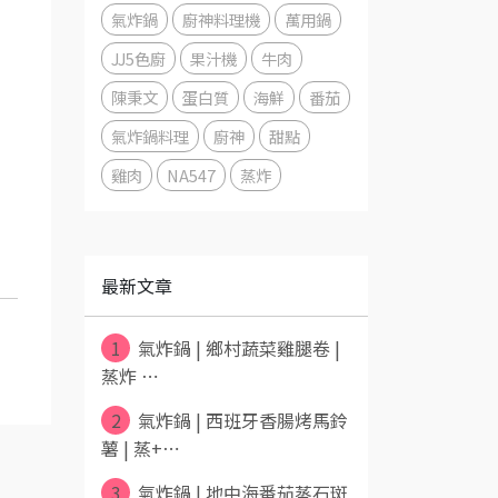
氣炸鍋
廚神料理機
萬用鍋
JJ5色廚
果汁機
牛肉
陳秉文
蛋白質
海鮮
番茄
氣炸鍋料理
廚神
甜點
雞肉
NA547
蒸炸
最新文章
1
氣炸鍋 | 鄉村蔬菜雞腿卷 |
蒸炸 ⋯
2
氣炸鍋 | 西班牙香腸烤馬鈴
薯 | 蒸+⋯
3
氣炸鍋 | 地中海番茄蒸石斑