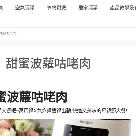
機
空氣清淨
衣物熨燙
居家清潔
產品教學及
波蘿咕咾肉
｜甜蜜波蘿咕咾肉
蜜波蘿咕咾肉
大餐吧~萬用鍋X氣炸鍋雙鍋出動,快速又美味的母親節大餐!