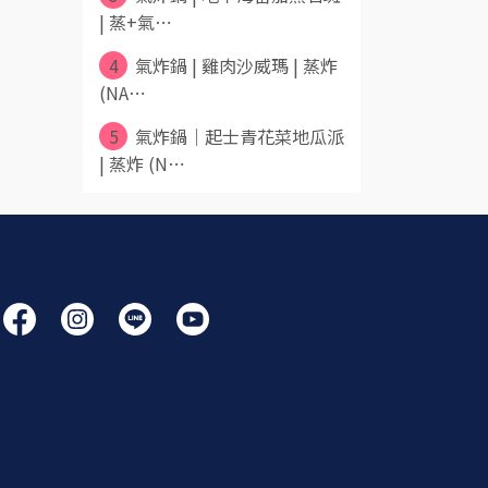
| 蒸+氣⋯
4
氣炸鍋 | 雞肉沙威瑪 | 蒸炸
(NA⋯
5
氣炸鍋｜起士青花菜地瓜派
| 蒸炸 (N⋯