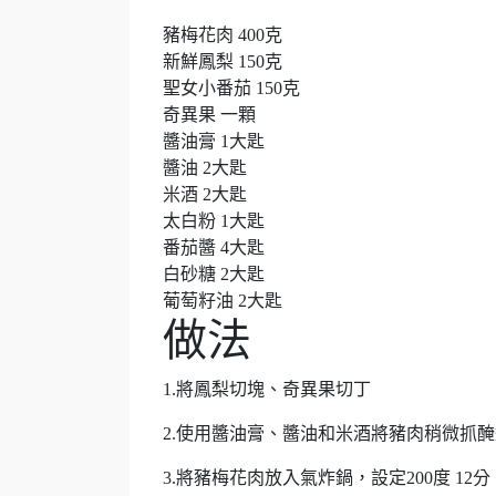
豬梅花肉 400克
新鮮鳳梨 150克
聖女小番茄 150克
奇異果 一顆
醬油膏 1大匙
醬油 2大匙
米酒 2大匙
太白粉 1大匙
番茄醬 4大匙
白砂糖 2大匙
葡萄籽油 2大匙
做法
1.將鳳梨切塊、奇異果切丁
2.使用醬油膏、醬油和米酒將豬肉稍微抓醃
3.將豬梅花肉放入氣炸鍋，設定200度 12分