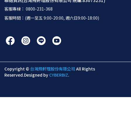
聯絡資訊(台灣飛軒理股份有限公司 統編:83073231)
客服專線： 0800-231-368
客服時間：(週一至五 9:00-20:00, 週六日9:00-18:00)
Copyright ©
台灣飛軒理股份有限公司
All Rights
Reserved.
Designed by
CYBERBIZ
.