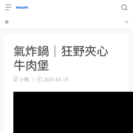
氣炸鍋｜狂野夾心
牛肉堡
小飛
2025-05-15