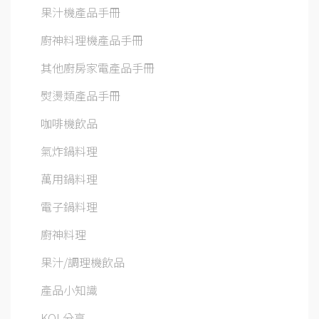
果汁機產品手冊
廚神料理機產品手冊
其他廚房家電產品手冊
熨燙類產品手冊
咖啡機飲品
氣炸鍋料理
萬用鍋料理
電子鍋料理
廚神料理
果汁/調理機飲品
產品小知識
KOL分享