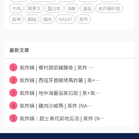
牛肉
陳秉文
蛋白質
海鮮
番茄
氣炸鍋料理
廚神
甜點
雞肉
NA547
蒸炸
最新文章
1
氣炸鍋 | 鄉村蔬菜雞腿卷 | 蒸炸 ⋯
2
氣炸鍋 | 西班牙香腸烤馬鈴薯 | 蒸+⋯
3
氣炸鍋 | 地中海番茄蒸石斑 | 蒸+氣⋯
4
氣炸鍋 | 雞肉沙威瑪 | 蒸炸 (NA⋯
5
氣炸鍋｜起士青花菜地瓜派 | 蒸炸 (N⋯