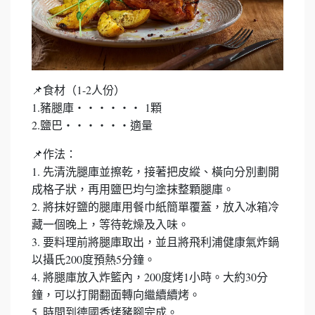
食材（1-2人份）
📌
1.豬腿庫‧‧‧‧‧‧ 1顆
2.鹽巴‧‧‧‧‧‧適量
作法：
📌
1. 先清洗腿庫並擦乾，接著把皮縱、橫向分別劃開
成格子狀，再用鹽巴均勻塗抹整顆腿庫。
2. 將抹好鹽的腿庫用餐巾紙簡單覆蓋，放入冰箱冷
藏一個晚上，等待乾燥及入味。
3. 要料理前將腿庫取出，並且將飛利浦健康氣炸鍋
以攝氏200度預熱5分鐘。
4. 將腿庫放入炸籃內，200度烤1小時。大約30分
鐘，可以打開翻面轉向繼續續烤。
5. 時間到德國香烤豬腳完成。