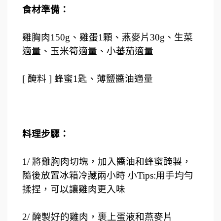
食材準備：
雞胸肉150g、雞蛋1顆、燕麥片30g、生菜
適量、玉米筍適量、小蕃茄適量
[ 醃料 ] 蜂蜜1匙、薄鹽醬油適量
料理步驟：
1/ 將雞胸肉切塊，加入醬油和蜂蜜醃製，
隨後放置冰箱冷藏兩小時 小Tips:用手均勻
揉捏，可以讓雞肉更入味
2/ 醃製好的雞肉，裹上蛋液和燕麥片