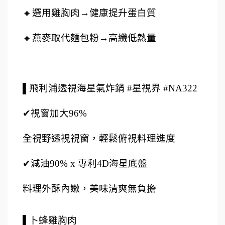
🔸選用雞胸肉→健康提升蛋白質
🔸燕麥取代麵包粉→高纖低熱量
▌飛利浦透視海星氣炸鍋 #星視界 #NA322
✔視窗加大96%
全視野透視視窗，輕鬆俯視料理進度
✔減油90% x 專利4D海星底盤
料理外酥內嫩，美味清爽無負擔 
▌卜蜂雞胸肉