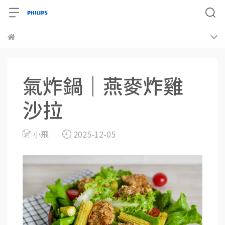
氣炸鍋｜燕麥炸雞
沙拉
小飛
2025-12-05