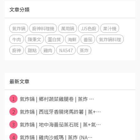
文章分類
氣炸鍋
廚神料理機
萬用鍋
JJ5色廚
果汁機
牛肉
陳秉文
蛋白質
海鮮
番茄
氣炸鍋料理
廚神
甜點
雞肉
NA547
蒸炸
最新文章
1
氣炸鍋 | 鄉村蔬菜雞腿卷 | 蒸炸 ⋯
2
氣炸鍋 | 西班牙香腸烤馬鈴薯 | 蒸+⋯
3
氣炸鍋 | 地中海番茄蒸石斑 | 蒸+氣⋯
4
氣炸鍋 | 雞肉沙威瑪 | 蒸炸 (NA⋯