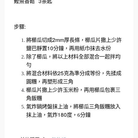
3
鰹魚香鬆
茶匙
:
步驟
2mm
將櫛瓜切成
厚長條，櫛瓜片撒上少許
10
鹽巴靜置
分鐘，再用紙巾抹去水份
除了櫛瓜，將以上材料全部混合一起拌均
勻
25
將混合材料依
克為準分成等份，先揉成
圓糰，再塑形成三角
櫛瓜片撒上少許玉米粉，再用櫛瓜包裹三
角飯糰
氣炸鍋烤盤抹上油，將櫛瓜三角飯糰放入
180
抹上油，氣炸
度，
6
分鐘