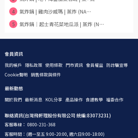
4
氣炸鍋 | 雞肉沙威瑪 | 蒸炸 (NA⋯
5
氣炸鍋｜起士青花菜地瓜派 | 蒸炸 (N⋯
會員資訊
我的帳戶
隱私政策
使用條款
門市資訊
會員權益
防詐騙宣導
Cookie聲明
銷售條款與條件
最新動態
關於我們
最新消息
KOL分享
產品操作
食譜教學
福委合作
聯絡資訊(台灣飛軒理股份有限公司 統編:83073231)
客服專線： 0800-231-368
客服時間：(週一至五 9:00-20:00, 週六日9:00-18:00)