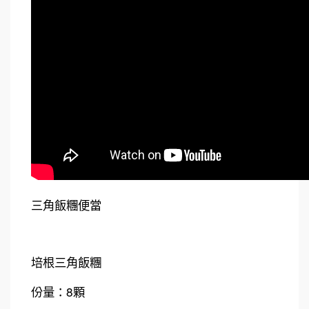
三角飯糰便當
培根三角飯糰
8
份量：
顆