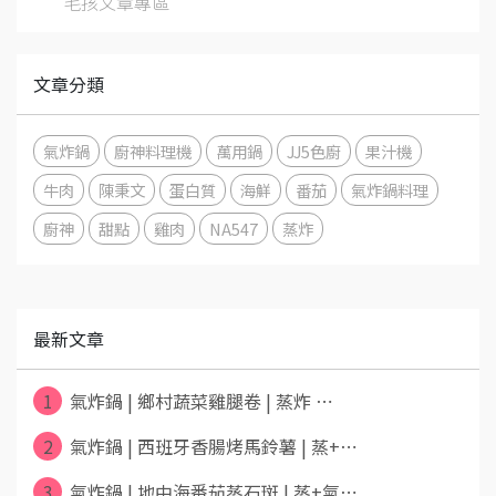
毛孩文章專區
文章分類
氣炸鍋
廚神料理機
萬用鍋
JJ5色廚
果汁機
牛肉
陳秉文
蛋白質
海鮮
番茄
氣炸鍋料理
廚神
甜點
雞肉
NA547
蒸炸
最新文章
1
氣炸鍋 | 鄉村蔬菜雞腿卷 | 蒸炸 ⋯
2
氣炸鍋 | 西班牙香腸烤馬鈴薯 | 蒸+⋯
3
氣炸鍋 | 地中海番茄蒸石斑 | 蒸+氣⋯