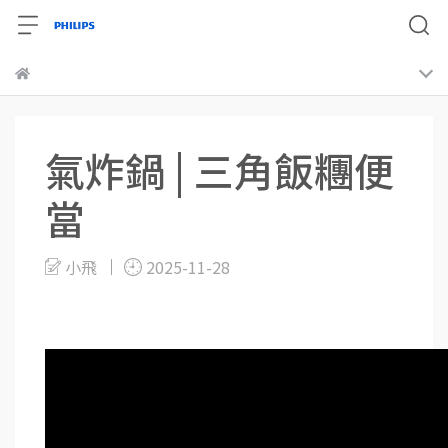
氣炸鍋 | 三角飯糰便
當
小飛
2025-11-28