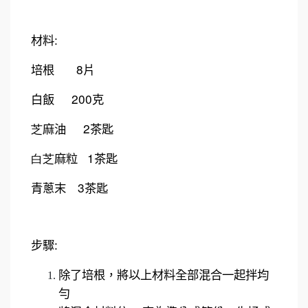
:
材料
8
培根
片
200
白飯
克
2
芝
麻油
茶匙
1
白芝
麻粒
茶匙
3
青蔥末
茶匙
:
步驟
除了培根，將以上材料全部混合一起拌均
勻