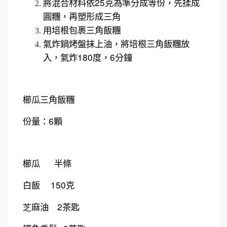
25
將混合材料依
克為準分成等份，先揉成
圓糰，再塑形成三角
用培根包裹三角飯糰
氣炸鍋烤盤抹上油，將培根三角飯糰放
180
6
入，氣炸
度，
分鐘
櫛瓜三角飯糰
6
份量：
顆
櫛瓜
半條
150
白飯
克
2
芝
麻油
茶匙