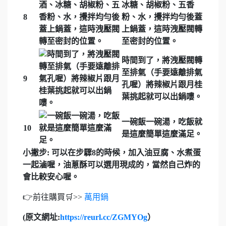
冰糖、胡椒粉、五香
8
粉、水，攪拌均勻後蓋
上鍋蓋，這時洩壓閥轉
至密封的位置。
時間到了，將洩壓閥轉
至排氣（手要遠離排氣
9
孔喔）將辣椒片跟月桂
葉挑起就可以出鍋嘍。
一碗飯一碗湯，吃飯就
10
是這麼簡單這麼滿足。
小撇步: 可以在步驟8的時候，加入油豆腐、水煮蛋
一起滷喔，油蔥酥可以選用現成的，當然自己炸的
會比較安心喔。
👉前往購買🛒>>
萬用鍋
(原文網址:
https://reurl.cc/ZGMYOg
）