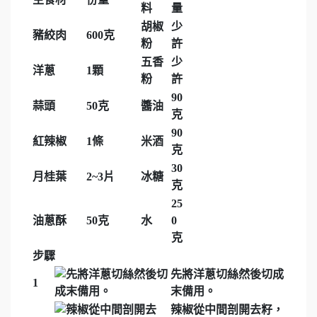
料
量
胡椒
少
豬絞肉
600克
粉
許
五香
少
洋蔥
1顆
粉
許
90
蒜頭
50克
醬油
克
90
紅辣椒
1條
米酒
克
30
月桂葉
2~3片
冰糖
克
25
油蔥酥
50克
水
0
克
步驟
先將洋蔥切絲然後切成
1
末備用。
辣椒從中間剖開去籽，