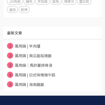
JJ5色廚
雞肉
烹知識
鮭魚
陳秉文
蛋白質
番茄
廚神
最新文章
1
萬用鍋 | 羊肉爐
2
萬用鍋 | 南瓜菌菇燉飯
3
萬用鍋｜馬鈴薯排骨湯
4
萬用鍋 | 日式味噌燉牛筋
5
萬用鍋 | 海南雞飯