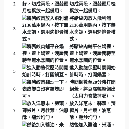
2
切成兩段，跟蒜頭月桂
葉放一起備用。
將豬絞肉放入飛利浦
2136萬用鍋內，按下無
3
水烹調，選用烤排骨模
式。
將豬絞肉鋪平在鍋裡，
4
蓋上鍋蓋，洩壓閥轉至
無水烹調的位置。
進入動態保壓時間開始
5
計時時，打開鍋蓋。
時間倒數至20分時打開
6
鍋蓋，將豆腐輕輕倒出
（太用力會散掉喔）。
放入洋蔥末，蒜頭，辣
7
椒片，月桂葉，油蔥
酥，翻炒均勻。
然後加入醬油、米酒、