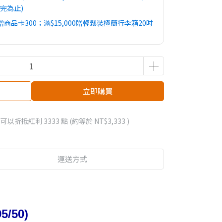
完為止)
00贈商品卡300；滿$15,000贈輕鬆裝極簡行李箱20吋
限定送小廚神料理機HR1501+專用不鏽鋼內鍋
立即購買
 」可以折抵紅利
3333
點 (約等於
NT$3,333
)
運送方式
/50)