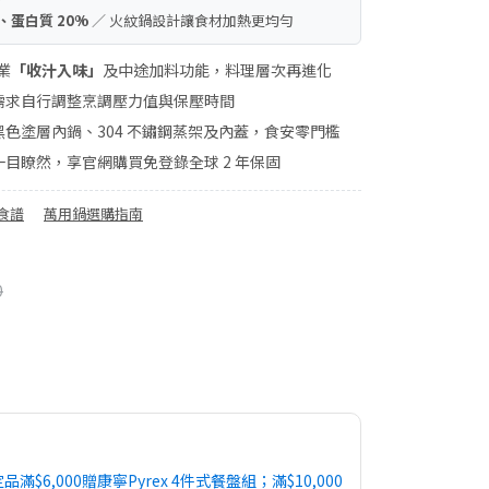
、蛋白質 20%
／ 火紋鍋設計讓食材加熱更均勻
業
「收汁入味」
及中途加料功能，料理層次再進化
需求自行調整烹調壓力值與保壓時間
色塗層內鍋、304 不鏽鋼蒸架及內蓋，食安零門檻
目瞭然，享官網購買免登錄全球 2 年保固
食譜
萬用鍋選購指南
0
品滿$6,000贈康寧Pyrex 4件式餐盤組；滿$10,000