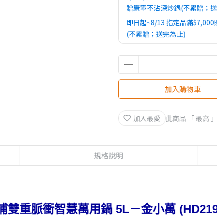
贈康寧不沾深炒鍋(不累贈；送
即日起~8/13 指定品滿$7,0
(不累贈；送完為止)
即日起～智慧萬用鍋HD2195
加入購物車
加入最愛
此商品 「 最高
規格說明
雙重脈衝智慧萬用鍋 5L－金小萬 (HD2195