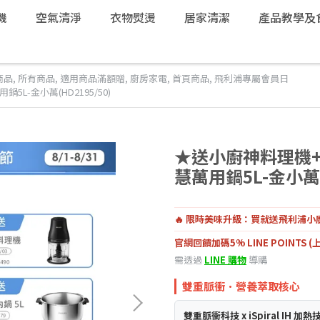
機
空氣清淨
衣物熨燙
居家清潔
產品教學及
商品
,
所有商品
,
適用商品滿額贈
,
廚房家電
,
首頁商品
,
飛利浦專屬會員日
-金小萬(HD2195/50)
★送小廚神料理機
慧萬用鍋5L-金小萬(H
🔥 限時美味升級：買就送飛利浦小廚
官網回饋加碼5% LINE POINTS (上
需透過
LINE 購物
導購
雙重脈衝．營養萃取核心
雙重脈衝科技 x iSpiral IH 加熱