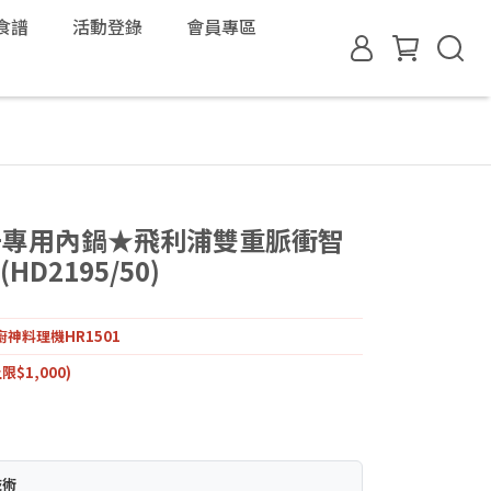
食譜
活動登錄
會員專區
+專用內鍋★飛利浦雙重脈衝智
D2195/50)
神料理機HR1501
限$1,000)
技術