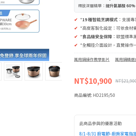
釋放深層精華：
提升氨基酸 60%
✔
*
19 種智能烹調模式
：支援專
✔
*高度客製化設定：可依食材
✔
*
食品級安全保障
：歐盟標準黑
✔
*全觸控介面設計，直覺操作一
萬用鍋操作教學影片
萬用鍋精選
NT$10,900
NT$21,90
商品編號:
HD2195/50
此商品參與的優惠活動
8/1-8/31 廚電節-廚房家電指定