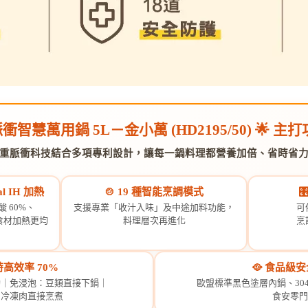
智慧萬用鍋 5L－金小萬 (HD2195/50) 🌟 主
重脈衝科技結合多項專利設計，讓每一鍋料理都營養加倍、省時省
l IH 加熱
🍲 19 種智能烹調模式

 60%、
支援專業「收汁入味」及中途加料功能，
可
食材加熱更均
料理層次再進化
烹
時高效率 70%
🥘 食品級
動｜免浸泡：豆類直接下鍋｜
歐盟標準黑色塗層內鍋、30
：冷凍肉直接烹煮
食安零門