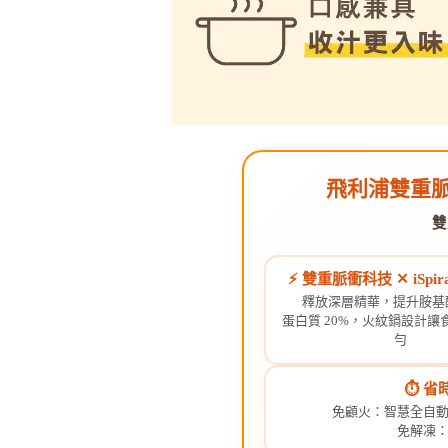
飛利浦雙重脈衝
雙
⚡ 雙重脈衝科技 ✕ iSpira
釋放深層精華，提升胺基酸
蛋白質 20%，火紋鍋設計讓
勻
⏱️ 省
免顧火：智慧全自
免解凍