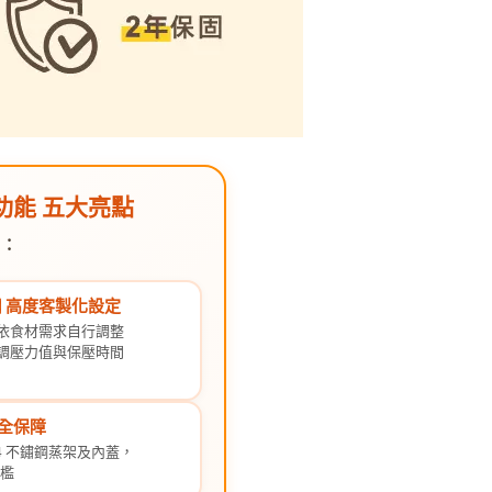
打功能 五大亮點
力：
️ 高度客製化設定
依食材需求自行調整
調壓力值與保壓時間
安全保障
4 不鏽鋼蒸架及內蓋，
檻