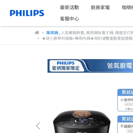
最新活動
廚房家電
咖啡
客服中心
萬用鍋
,
人氣暢銷熱賣
,
萬用鍋及電子鍋
,
精選主打
★送小廚神料理機+專用內鍋★飛利浦雙重脈衝智慧萬用鍋5L