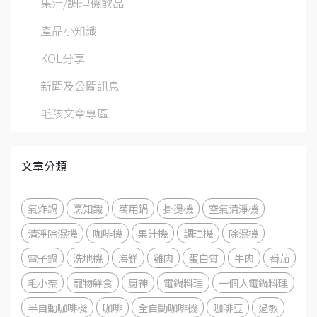
果汁/調理機飲品
產品小知識
KOL分享
新聞及公關訊息
毛孩文章專區
文章分類
氣炸鍋
烹知識
萬用鍋
掛燙機
空氣清淨機
清淨除濕機
咖啡機
果汁機
調理機
除濕機
電子鍋
洗地機
海鮮
雞肉
蛋白質
牛肉
番茄
毛小奈
寵物鮮食
廚神
電鍋料理
一個人電鍋料理
半自動咖啡機
咖啡
全自動咖啡機
咖啡豆
過敏