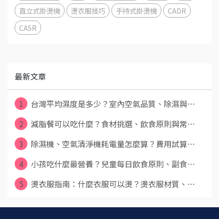
直立式掛燙機
燙衣服技巧
手持式掛燙機
CADR
CASR
最新文章
1
台灣平均濕度是多少？室內空氣品質、除濕與⋯
2
減脂餐可以吃什麼？食材挑選、飲食原則與常⋯
3
除濕機、空氣清淨機耗電量怎麼算？費用試算⋯
4
小孩吃什麼最營養？兒童每日飲食原則、副食⋯
5
燙衣服指南：什麼衣服可以燙？燙衣服材質、⋯