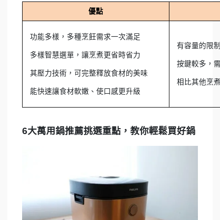
優點
功能多樣，多種烹飪需求一次滿足
有容量的限制
多樣智慧選單，讓烹煮更省時省力
按鍵較多，
其壓力技術，可完整釋放食材的美味
相比其他烹
能快速讓食材軟嫩、使口感更升級
6大萬用鍋推薦挑選重點，教你輕鬆買好鍋