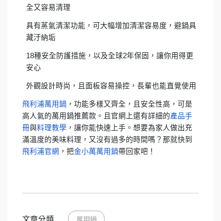
全又容易清理
具有蒸氣清潔功能，可大幅增加清潔容易度，避鍋具
藏汙納垢
18種安全防護措施，以及全球2年保固，讓你用得更
安心
外觀設計時尚，且面板容易操控，長輩也能直覺使用
飛利浦萬用鍋
，功能多樣又齊全，且安全性高，可是
高人氣的萬用鍋推薦款。且官網上還有詳細的
產品手
冊
與
料理教學
，讓你能快速上手。想要為家人做出充
滿溫度的美味料理，又沒有過多的時間嗎？那就快到
飛利浦官網
，把
金小萬萬用鍋
帶回家吧！
文章分類
萬用鍋