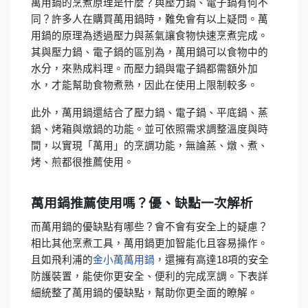
萬用鍋的烹煮原理是什麼？與壓力鍋、電子鍋有何不
同？許多人在購買萬用鍋時，難免會有以上疑問。萬
用鍋的原理為透過壓力與蒸氣讓食物快速烹煮完成。
其與壓力鍋、電子鍋的區別為，萬用鍋可以食物中的
水分，來熟成料理。而壓力鍋與電子鍋都需額外加
水，才能幫助食物煮熟，因此在使用上限制較多。
此外，萬用鍋還結合了壓力鍋、電子鍋、平底鍋、蒸
鍋、烤箱與燉鍋的功能。並可依照需求調整溫度與時
間，以實現「萬用」的烹調功能，無論蒸、燉、煮、
烤、煎都很推薦使用。
萬用鍋推薦使用嗎？優、缺點一次解析
而萬用鍋的優缺點有哪些？會不會有安全上的疑慮？
相比其他烹煮工具，萬用鍋更加智能化且容易操作。
且如飛利浦的
金小萬萬用鍋
，還擁有高達18項的安全
防護裝置，能使你更安全、便利的完成烹調。下表詳
細統整了萬用鍋的優缺點，幫助你更全面的瞭解。