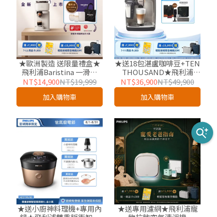
★歐洲製造 送限量禮盒★
★送18包湛盧咖啡豆+TEN
飛利浦Baristina 一滑即
THOUSAND★飛利浦
萃．義式咖啡機
LatteGo 雙溫萃取全自動
NT$14,900
NT$19,999
NT$36,900
NT$49,900
(BAR302/20)
義式咖啡機-暮霧灰
加入購物車
加入購物車
(EP5548/62)
★送小廚神料理機+專用內
★送專用濾網★飛利浦寵