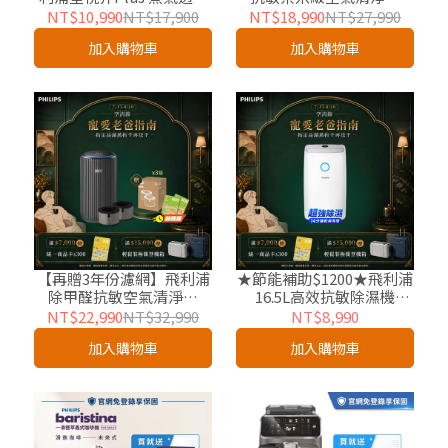
海星氣炸鍋 7.2L
(AC3220/80)-適用24坪
NT$10,990
NT$17,900
NT$18,990
NT$27,990
(NA547/07)
加入購物車
加入購物車
【再贈3年份濾網】飛利浦
★節能補助$1200★飛利浦
除甲醛抗敏空氣清淨機
16.5L高效抗敏除濕機
AC4221/81-適用28坪
(DE3306/81)-適用20坪
NT$22,990
NT$32,990
NT$8,990
加入購物車
加入購物車