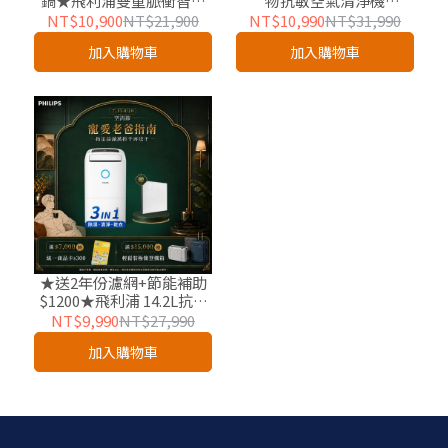
鍋★飛利浦雙重脈衝智慧
物抗敏空氣清淨機
萬用鍋5L-金小萬
(AC3360/80)-適用15坪-毛
NT$10,900
NT$21,900
NT$10,990
NT$31,990
(HD2195/50)
小奈Lite
加入購物車
加入購物車
★送2年份濾網+節能補助
$1200★飛利浦 14.2L抗敏
清淨除濕機(DE5306/80)-
NT$9,990
NT$27,990
適用18坪-雲朵白
加入購物車