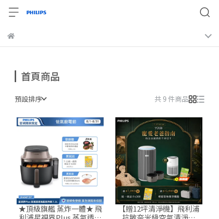
首頁商品
預設排序
共 9 件商品
★頂級旗艦 蒸炸一體★ 飛
【贈12坪清淨機】飛利浦
利浦星視界Plus 蒸氣透視
抗敏奈米級空氣清淨機