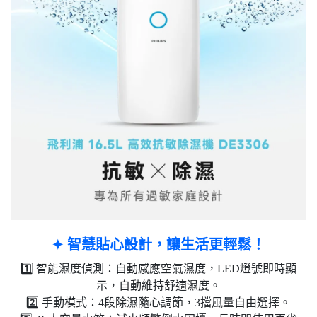
✦ 智慧貼心設計，讓生活更輕鬆！​
1️⃣ 智能濕度偵測：自動感應空氣濕度，LED燈號即時顯
示，自動維持舒適濕度。
2️⃣ 手動模式：4段除濕隨心調節，3擋風量自由選擇。