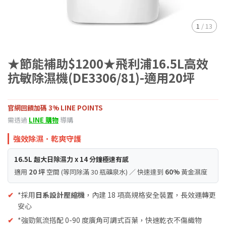
1
/
13
★節能補助$1200★飛利浦16.5L高效
抗敏除濕機(DE3306/81)-適用20坪
官網回饋加碼 3% LINE POINTS
需透過
LINE 購物
導購
強效除濕．乾爽守護
16.5L 超大日除濕力 x 14 分鐘極速有感
適用
20 坪
空間 (等同除滿 30 瓶礦泉水) ／ 快速達到
60%
黃金濕度
✔
*採用
日系設計壓縮機
，內建 18 項高規格安全裝置，長效運轉更
安心
✔
*強勁氣流搭配 0-90 度廣角可調式百葉，快速乾衣不傷織物