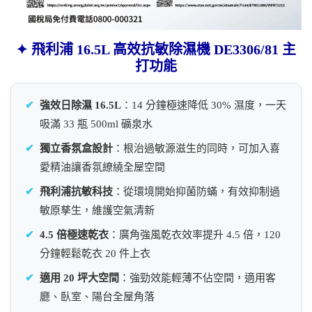
✦ 飛利浦 16.5L 高效抗敏除濕機 DE3306/81 主
打功能
✔
強效日除濕 16.5L
：14 分鐘極速降低 30% 濕度，一天
吸滿 33 瓶 500ml 礦泉水
✔
獨立香氛盒設計
：根治過敏源滋生的同時，可加入喜
愛精油讓香氛繚繞全屋空間
✔
飛利浦抗敏科技
：從環境開始抑菌防蟎，有效抑制過
敏原孳生，維護空氣清新
✔
4.5 倍極速乾衣
：廣角強風乾衣效率提升 4.5 倍，120
分鐘輕鬆乾衣 20 件上衣
✔
適用 20 坪大空間
：強勁效能輕薄不佔空間，適用客
廳、臥室、陽台全屋角落