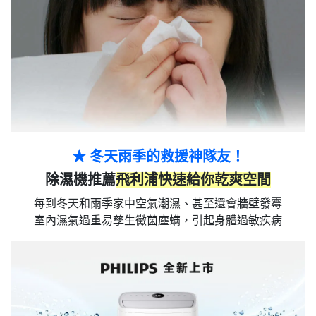
★
冬天雨季的救援神隊友！
除濕機推薦
飛利浦快速給你乾爽空間
每到冬天和雨季家中空氣潮濕、甚至還會牆壁發霉
室內濕氣過重易孳生黴菌塵螨，引起身體過敏疾病