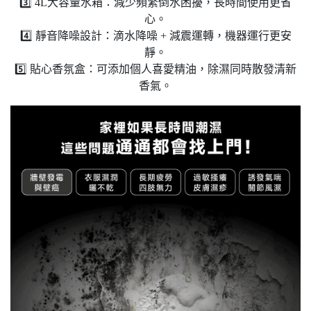
3️⃣ 4L大容量水箱：減少頻繁倒水困擾，長時間使用更省
心。
4️⃣ 靜音降噪設計：滴水降噪 + 減震運轉，機器運行更安
靜。
5️⃣ 貼心香氛盒：可添加個人喜愛精油，除濕同時散發清新
香氣。