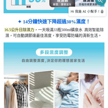
✦ 14分鐘快速下降超過30%濕度！
16.5公升日除濕力
，一天吸滿33瓶500ml礦泉水 ​ 高效智能除
濕，可自動調節達最佳濕度，享受防霉防蟎的清新生活​。​