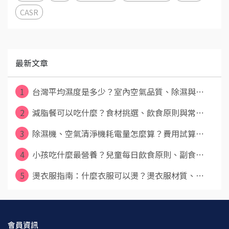
CASR
最新文章
1
台灣平均濕度是多少？室內空氣品質、除濕與⋯
2
減脂餐可以吃什麼？食材挑選、飲食原則與常⋯
3
除濕機、空氣清淨機耗電量怎麼算？費用試算⋯
4
小孩吃什麼最營養？兒童每日飲食原則、副食⋯
5
燙衣服指南：什麼衣服可以燙？燙衣服材質、⋯
會員資訊