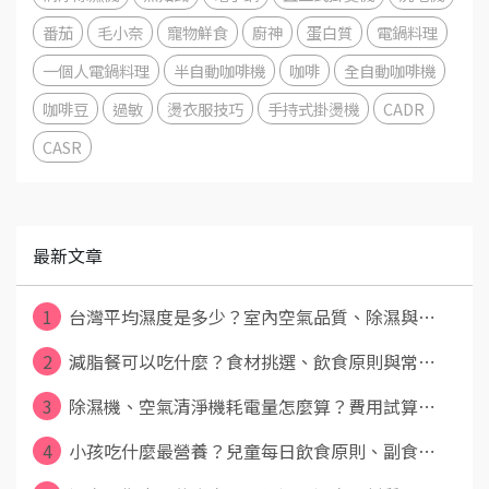
番茄
毛小奈
寵物鮮食
廚神
蛋白質
電鍋料理
一個人電鍋料理
半自動咖啡機
咖啡
全自動咖啡機
咖啡豆
過敏
燙衣服技巧
手持式掛燙機
CADR
CASR
最新文章
1
台灣平均濕度是多少？室內空氣品質、除濕與⋯
2
減脂餐可以吃什麼？食材挑選、飲食原則與常⋯
3
除濕機、空氣清淨機耗電量怎麼算？費用試算⋯
4
小孩吃什麼最營養？兒童每日飲食原則、副食⋯