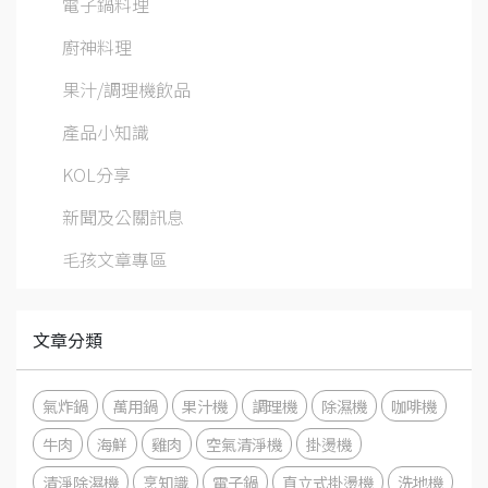
電子鍋料理
廚神料理
果汁/調理機飲品
產品小知識
KOL分享
新聞及公關訊息
毛孩文章專區
文章分類
氣炸鍋
萬用鍋
果汁機
調理機
除濕機
咖啡機
牛肉
海鮮
雞肉
空氣清淨機
掛燙機
清淨除濕機
烹知識
電子鍋
直立式掛燙機
洗地機