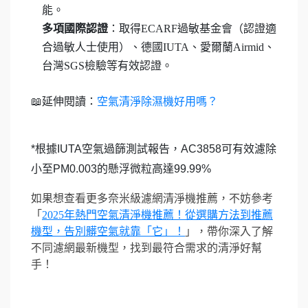
能。
多項國際認證
：取得ECARF過敏基金會（認證適
合過敏人士使用）、德國IUTA、愛爾蘭Airmid、
台灣SGS檢驗等有效認證。
空氣清淨除濕機好用嗎？
📖延伸閱讀：
*根據IUTA空氣過篩測試報告，AC3858可有效濾除
小至PM0.003的懸浮微粒高達99.99%
如果想查看更多奈米級濾網清淨機推薦，不妨參考
「
2025年熱門空氣清淨機推薦！從選購方法到推薦
機型，告別髒空氣就靠「它」！
」，帶你深入了解
不同濾網最新機型，找到最符合需求的清淨好幫
手！