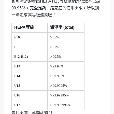
也可清楚的看出HEPA H13等級濾網淨化效率已達
99.95％，完全足夠一般家庭的使用需求，所以別
一昧追求高等級濾網喔！
HEPA
等級
濾淨率 (total)
E10
> 85%
E11
> 95%
E12(H12)
> 99.5%
H13
> 99.95%
H14
> 99.995%
U15
> 99.9995%
U16
> 99.99995%
U17
> 99.999995%
資料來源：美國能源部