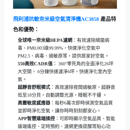
飛利浦抗敏奈米級空氣清淨機AC3858
產品特
色和優勢：
全球唯一奈米級HEPA濾網
：有效濾除細菌病
毒、PM0.003達99.99%，快速淨化空氣中
PM2.5、病毒、過敏原等，提供居家好空氣。
550
高效CADR值
： 360°零死角的全面淨化26坪
大空間， 6分鐘快速濾淨6坪，快速淨化室內空
氣。
超靜音舒眠模式
：高效濾除夜間過敏原，超靜音
低至18分貝，自動調整光源，睡眠不干擾
。
高靈敏度感應器
：每秒6萬次即時偵測空氣品質
並即時淨化空氣，讓你時時刻刻都安心。
APP
智慧遠端操控
：可即時顯示空氣品質、智能
遠端遙控、定時預約、濾網更換提醒等貼心功