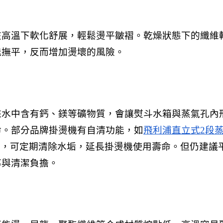
在高溫下軟化舒展，輕鬆燙平皺褶。乾燥狀態下的纖維
能撫平，反而增加燙壞的風險。
來水中含有鈣、鎂等礦物質，會讓熨斗水箱與蒸氣孔內
命。部分品牌掛燙機有自清功能，如
飛利浦直立式2段
能，可定期清除水垢，延長掛燙機使用壽命。但仍建議
率與清潔負擔。