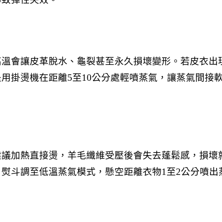
高溫會讓皮革脫水、龜裂甚至永久損壞變形。若皮衣出
用掛燙機在距離5至10公分處輕噴蒸氣，讓蒸氣間接
建議加熱直接燙，羊毛纖維受壓後會失去蓬鬆感，損壞
熨斗調至低溫蒸氣模式，懸空距離衣物1至2公分噴出