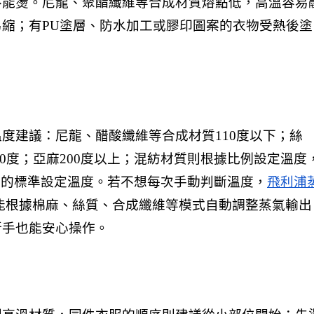
不能燙。尼龍、聚酯纖維等合成材質熔點低，高溫容易
縮；有PU塗層、防水加工或膠印圖案的衣物受熱後塗
度建議：尼龍、醋酸纖維等合成材質110度以下；絲
至180度；亞麻200度以上；混紡材質則根據比例設定溫度
絲的標準設定溫度。若不想每次手動判斷溫度，
飛利浦
能根據棉麻、絲質、合成纖維等模式自動調整蒸氣輸出
新手也能安心操作。