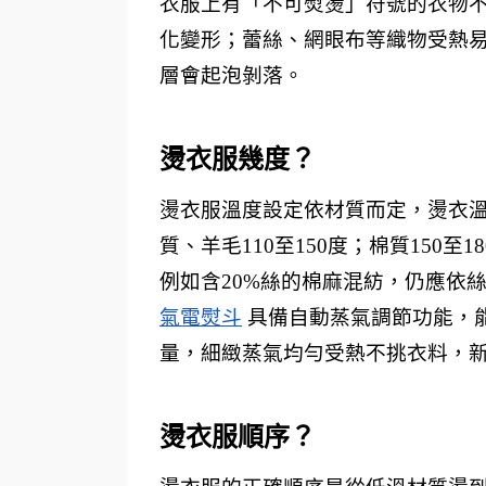
衣服上有「不可熨燙」符號的衣物
化變形；蕾絲、網眼布等織物受熱易
層會起泡剝落。
燙衣服幾度？ 
燙衣服溫度設定依材質而定，燙衣溫
質、羊毛110至150度；棉質150
例如含20%絲的棉麻混紡，仍應依
氣電熨斗
 具備自動蒸氣調節功能，
量，細緻蒸氣均勻受熱不挑衣料，
燙衣服順序？ 