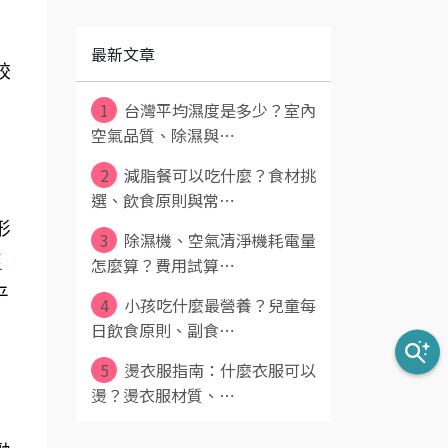
最新文章
較
1
台灣平均濕度是多少？室內
空氣品質、除濕與⋯
2
減脂餐可以吃什麼？食材挑
選、飲食原則與常⋯
形
3
除濕機、空氣清淨機耗電量
蒸
怎麼算？費用試算⋯
平
4
小孩吃什麼最營養？兒童每
日飲食原則、副食⋯
5
燙衣服指南：什麼衣服可以
燙？燙衣服材質、⋯