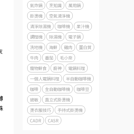
氣炸鍋
烹知識
萬用鍋
掛燙機
空氣清淨機
清淨除濕機
咖啡機
果汁機
調理機
除濕機
電子鍋
洗地機
海鮮
雞肉
蛋白質
衣
牛肉
番茄
毛小奈
寵物鮮食
廚神
電鍋料理
一個人電鍋料理
半自動咖啡機
咖啡
全自動咖啡機
咖啡豆
薄
過敏
直立式掛燙機
殊
燙衣服技巧
手持式掛燙機
CADR
CASR