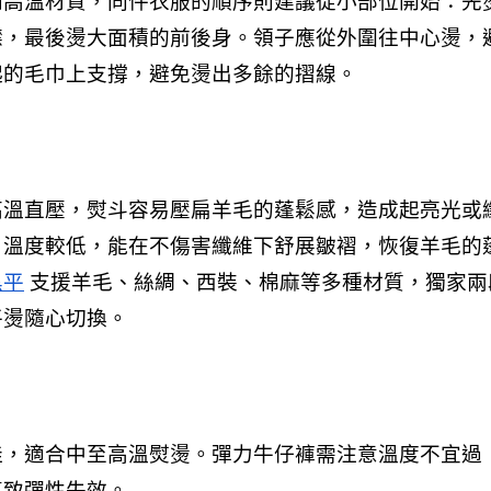
到高溫材質，同件衣服的順序則建議從小部位開始：先
襟，最後燙大面積的前後身。領子應從外圍往中心燙，
起的毛巾上支撐，避免燙出多餘的摺線。
高溫直壓，熨斗容易壓扁羊毛的蓬鬆感，造成起亮光或
，溫度較低，能在不傷害纖維下舒展皺褶，恢復羊毛的
黑平
 支援羊毛、絲綢、西裝、棉麻等多種材質，獨家兩
平燙隨心切換。
佳，適合中至高溫熨燙。彈力牛仔褲需注意溫度不宜過
導致彈性失效。