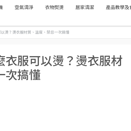
機
空氣清淨
衣物熨燙
居家清潔
產品教學及
可以燙？燙衣服材質、溫度、禁忌一次搞懂
麼衣服可以燙？燙衣服材
一次搞懂