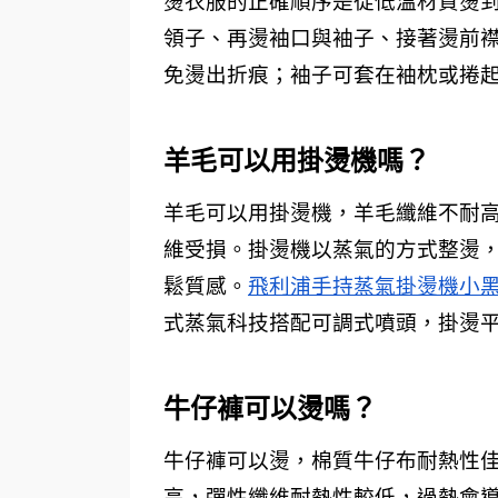
燙衣服的正確順序是從低溫材質燙
領子、再燙袖口與袖子、接著燙前
免燙出折痕；袖子可套在袖枕或捲
羊毛可以用掛燙機嗎？ 
羊毛可以用掛燙機，羊毛纖維不耐
維受損。掛燙機以蒸氣的方式整燙
鬆質感。
飛利浦手持蒸氣掛燙機小
式蒸氣科技搭配可調式噴頭，掛燙
牛仔褲可以燙嗎？ 
牛仔褲可以燙，棉質牛仔布耐熱性
高，彈性纖維耐熱性較低，過熱會