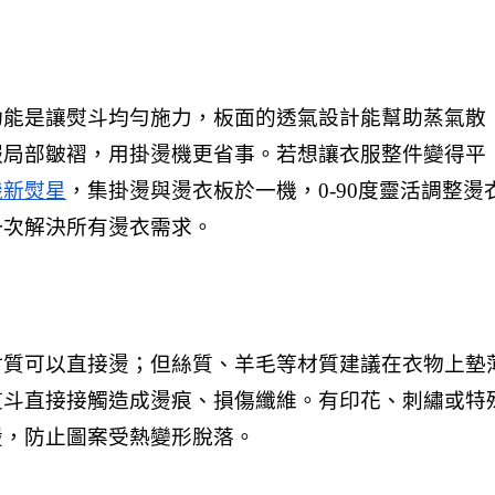
功能是讓熨斗均勻施力，板面的透氣設計能幫助蒸氣散
服局部皺褶，用掛燙機更省事。若想讓衣服整件變得平
機新熨星
，集掛燙與燙衣板於一機，0-90度靈活調整燙
一次解決所有燙衣需求。
材質可以直接燙；但絲質、羊毛等材質建議在衣物上墊
熨斗直接接觸造成燙痕、損傷纖維。有印花、刺繡或特
燙，防止圖案受熱變形脫落。