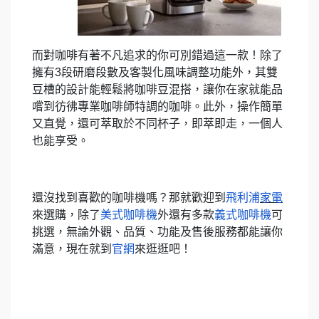
而對咖啡有著不凡追求的你可別錯過這一款！除了
擁有3段研磨段數及客製化風味調整功能外，其雙
豆槽的設計能輕鬆將咖啡豆混搭，讓你在家就能品
嚐到彷彿專業咖啡師特調的咖啡。此外，操作簡單
又直覺，還可萃取於不同杯子，即萃即走，一個人
也能享受。
還沒找到喜歡的咖啡機嗎？那就歡迎到
飛利浦
家電
來選購，除了
美式咖啡機
外還有多款
義式咖啡機
可
挑選，無論外觀、品質、功能及售後服務都能讓你
滿意，現在就到
官網
來逛逛吧！