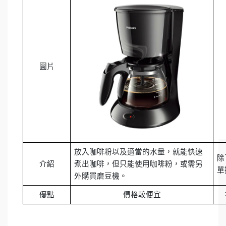
圖片
放入咖啡粉以及適當的水量，就能快速
除
介紹
煮出咖啡，但只能使用咖啡粉，或需另
單
外購買磨豆機。
優點
價格較便宜