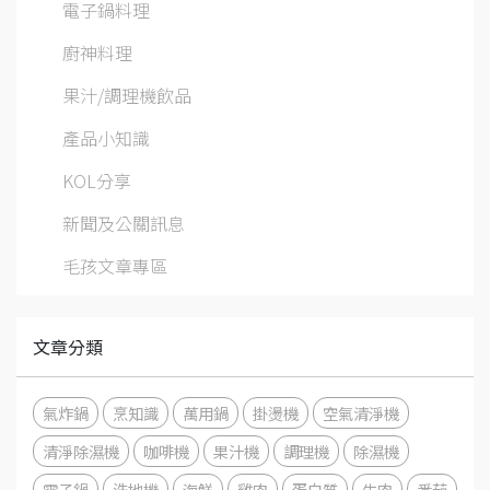
電子鍋料理
廚神料理
果汁/調理機飲品
產品小知識
KOL分享
新聞及公關訊息
毛孩文章專區
文章分類
氣炸鍋
烹知識
萬用鍋
掛燙機
空氣清淨機
清淨除濕機
咖啡機
果汁機
調理機
除濕機
電子鍋
洗地機
海鮮
雞肉
蛋白質
牛肉
番茄