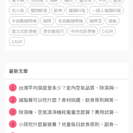
毛小奈
寵物鮮食
廚神
電鍋料理
一個人電鍋料理
半自動咖啡機
咖啡
全自動咖啡機
咖啡豆
過敏
直立式掛燙機
燙衣服技巧
手持式掛燙機
CADR
CASR
最新文章
1
台灣平均濕度是多少？室內空氣品質、除濕與⋯
2
減脂餐可以吃什麼？食材挑選、飲食原則與常⋯
3
除濕機、空氣清淨機耗電量怎麼算？費用試算⋯
4
小孩吃什麼最營養？兒童每日飲食原則、副食⋯