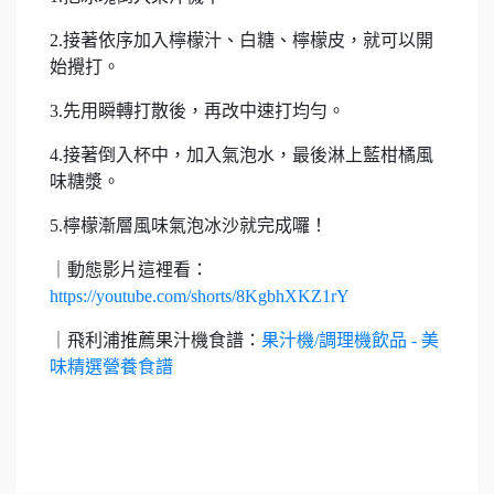
2.接著依序加入檸檬汁、白糖、檸檬皮，就可以開
始攪打。
3.先用瞬轉打散後，再改中速打均勻。
4.接著倒入杯中，加入氣泡水，最後淋上藍柑橘風
味糖漿。
5.檸檬漸層風味氣泡冰沙就完成囉！
｜動態影片這裡看：
https://youtube.com/shorts/8KgbhXKZ1rY
｜飛利浦推薦果汁機食譜：
果汁機/調理機飲品 - 美
味精選營養食譜