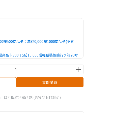
00贈500商品卡；滿$20,000贈1000商品卡(不累
00贈商品卡300；滿$15,000贈輕鬆裝極簡行李箱20吋
立即購買
 」可以折抵紅利
657
點 (約等於
NT$657
)