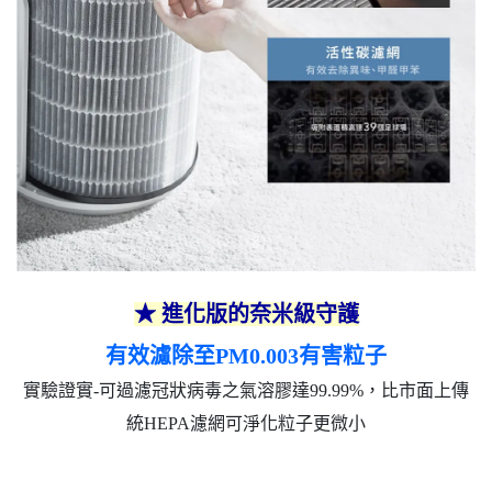
★
進化版的奈米級守護
有效濾除至PM0.003有害粒子​
實驗證實-可過濾冠狀病毒之氣溶膠達99.99%，比市面上傳
統HEPA濾網可淨化粒子更微小