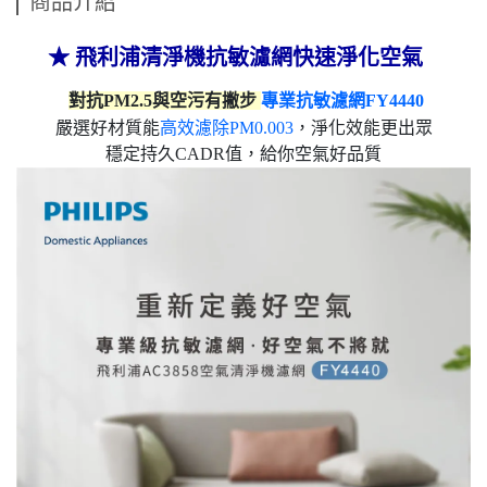
商品介紹
★
飛利浦清淨機抗敏濾網快速淨化空氣
對抗PM2.5與空污有撇步
專業抗敏濾網FY4440
嚴選好材質能
高效濾除PM0.003
，淨化效能更出眾
穩定持久CADR值，給你空氣好品質