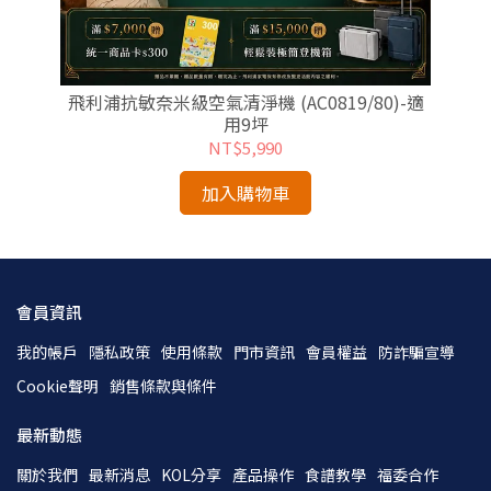
鍋-
飛利浦抗敏奈米級空氣清淨機 (AC0819/80)-適
用9坪
NT$5,990
加入購物車
會員資訊
我的帳戶
隱私政策
使用條款
門市資訊
會員權益
防詐騙宣導
Cookie聲明
銷售條款與條件
最新動態
關於我們
最新消息
KOL分享
產品操作
食譜教學
福委合作