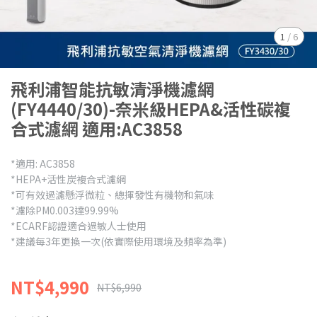
1
/
6
飛利浦智能抗敏清淨機濾網
(FY4440/30)-奈米級HEPA&活性碳複
合式濾網 適用:AC3858
*適用: AC3858
*HEPA+活性炭複合式濾網
*可有效過濾懸浮微粒、總揮發性有機物和氣味
*濾除PM0.003達99.99%
*ECARF認證適合過敏人士使用
*建議每3年更換一次(依實際使用環境及頻率為準)
NT$4,990
NT$6,990