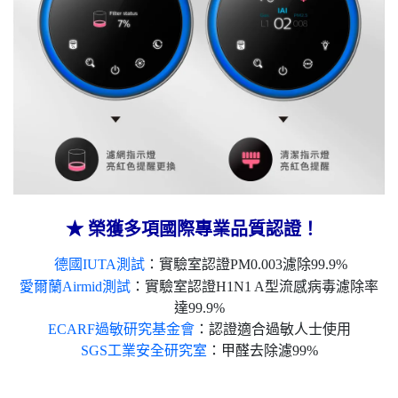
★
榮獲多項國際專業品質認證！​
德國IUTA測試
：實驗室認證PM0.003濾除99.9%​
愛爾蘭Airmid測試
：實驗室認證H1N1 A型流感病毒濾除率
達99.9%
ECARF過敏研究基金會
：認證適合過敏人士使用​
SGS工業安全研究室
：甲醛去除濾99%