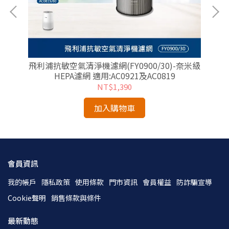
飛利浦抗敏空氣清淨機濾網(FY0900/30)-奈米級
HEPA濾網 適用:AC0921及AC0819
NT$1,390
加入購物車
會員資訊
我的帳戶
隱私政策
使用條款
門市資訊
會員權益
防詐騙宣導
Cookie聲明
銷售條款與條件
最新動態