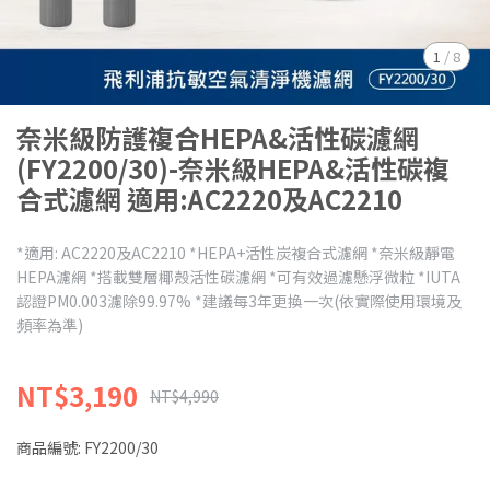
1
/
8
奈米級防護複合HEPA&活性碳濾網
(FY2200/30)-奈米級HEPA&活性碳複
合式濾網 適用:AC2220及AC2210
*適用: AC2220及AC2210 *HEPA+活性炭複合式濾網 *奈米級靜電
HEPA濾網 *搭載雙層椰殼活性碳濾網 *可有效過濾懸浮微粒 *IUTA
認證PM0.003濾除99.97% *建議每3年更換一次(依實際使用環境及
頻率為準)
NT$3,190
NT$4,990
商品編號:
FY2200/30