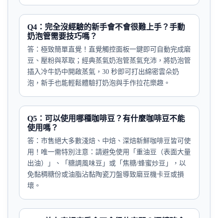
Q4：完全沒經驗的新手會不會很難上手？手動
奶泡管需要技巧嗎？
答：極致簡單直覺！直覺觸控面板一鍵即可自動完成磨
豆、壓粉與萃取；經典蒸氣奶泡管蒸氣充沛，將奶泡管
插入冷牛奶中開啟蒸氣，30 秒即可打出綿密雲朵奶
泡，新手也能輕鬆體驗打奶泡與手作拉花樂趣。
Q5：可以使用哪種咖啡豆？有什麼咖啡豆不能
使用嗎？
答：市售絕大多數淺焙、中焙、深焙新鮮咖啡豆皆可使
用！唯一需特別注意：請避免使用「重油豆（表面大量
出油）」、「糖調風味豆」或「焦糖/蜂蜜炒豆」，以
免黏稠糖份或油脂沾黏陶瓷刀盤導致磨豆機卡豆或損
壞。