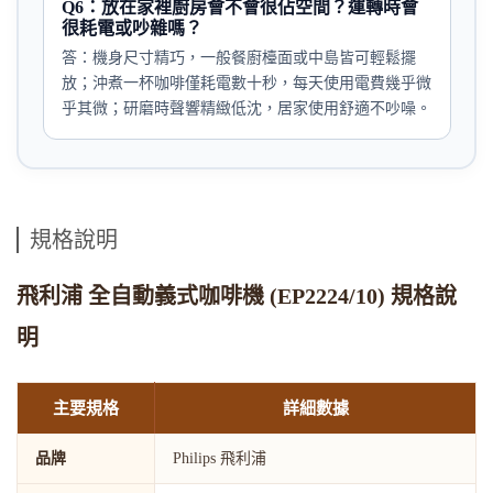
Q6：放在家裡廚房會不會很佔空間？運轉時會
很耗電或吵雜嗎？
答：機身尺寸精巧，一般餐廚檯面或中島皆可輕鬆擺
放；沖煮一杯咖啡僅耗電數十秒，每天使用電費幾乎微
乎其微；研磨時聲響精緻低沈，居家使用舒適不吵噪。
規格說明
飛利浦 全自動義式咖啡機 (EP2224/10) 規格說
明
主要規格
詳細數據
品牌
Philips 飛利浦