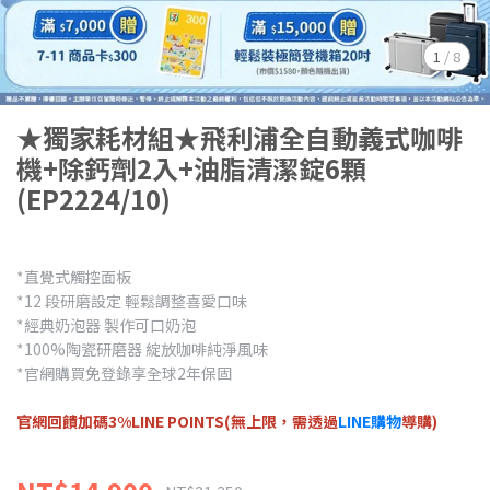
1
/
8
★獨家耗材組★飛利浦全自動義式咖啡
機+除鈣劑2入+油脂清潔錠6顆
(EP2224/10)
*直覺式觸控面板
*12 段研磨設定 輕鬆調整喜愛口味
*經典奶泡器 製作可口奶泡
*100%陶瓷研磨器 綻放咖啡純淨風味
*官網購買免登錄享全球2年保固
官網回饋加碼3%LINE POINTS(無上限，需透過
LINE購物
導購)