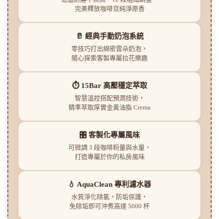
完美釋放咖啡豆純淨原香
🥛 經典手動奶泡系統
零技巧打出綿密雲朵奶泡，
隨心探索客製專屬拉花樂趣
⏱️ 15Bar 高壓穩定萃取
智慧溫控搭配預潤技術，
精準萃取厚實金黃油脂 Crema
🎛️ 客製化專屬風味
可微調 3 段咖啡粉量與水量，
打造專屬於你的私房風味
💧 AquaClean 專利濾水器
水質淨化除氯，防垢保護，
免除垢即可沖煮高達 5000 杯