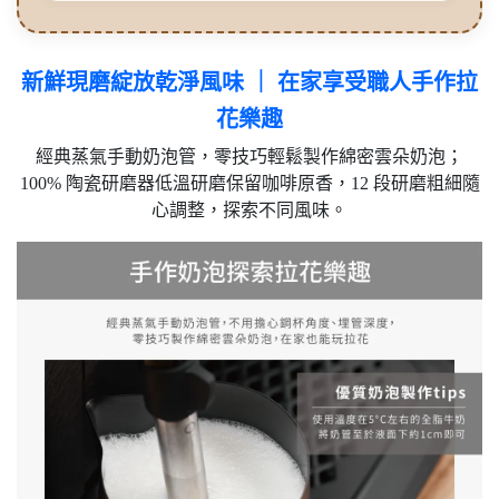
新鮮現磨綻放乾淨風味 ｜ 在家享受職人手作拉
花樂趣
經典蒸氣手動奶泡管，零技巧輕鬆製作綿密雲朵奶泡；
100% 陶瓷研磨器低溫研磨保留咖啡原香，12 段研磨粗細隨
心調整，探索不同風味。