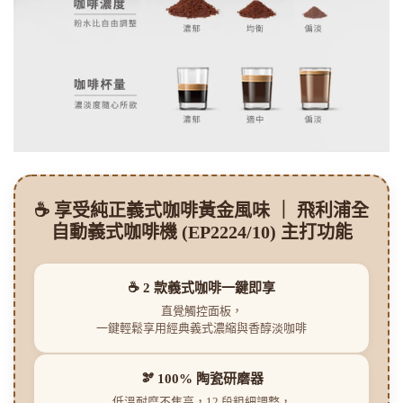
☕ 享受純正義式咖啡黃金風味 ｜ 飛利浦全
自動義式咖啡機 (EP2224/10) 主打功能
☕ 2 款義式咖啡一鍵即享
直覺觸控面板，
一鍵輕鬆享用經典義式濃縮與香醇淡咖啡
🫘 100% 陶瓷研磨器
低溫耐磨不焦高，12 段粗細調整，