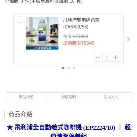
已加購
0
件
(本區商品可以加購
10
件)
飛利浦專用除鈣劑
(CA6700/55)
售價
NT$400
加價購
NT$349
商品介紹
規格說明
運送方式
商品介紹
★ 飛利浦全自動義式咖啡機 (EP2224/10) ｜ 超
值清潔保養組