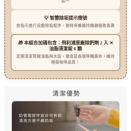
如一
💡 智慧除垢提示燈號
依指示進行自動除垢程序，按時保養維持機器極致長壽
🎁 本組合加碼包含：飛利浦原廠除鈣劑 2 入 ✕
油脂清潔錠 6 顆
定期清潔管線油脂與水垢，徹底延長咖啡機壽命，維持
極致咖啡品質！