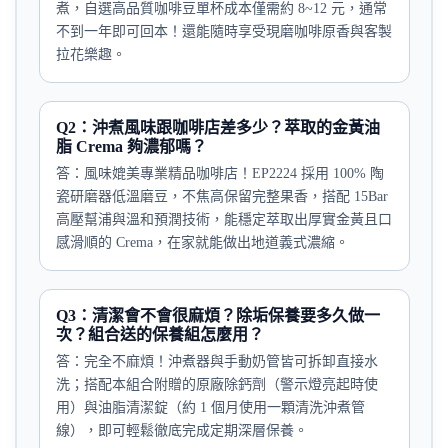
煮，自選高品質咖啡豆單杯成本僅需約 8~12 元，通常
不到一年即可回本！還能隨時享受現磨咖啡原香與客製
拉花樂趣。
Q2：沖煮風味跟咖啡店差多少？萃取的金黃油
脂 Crema 夠濃郁嗎？
答：風味媲美專業精品咖啡店！EP2224 採用 100% 陶
瓷研磨器低溫磨豆，不焦高保留完整果香，搭配 15Bar
高壓幫浦與溫和預潤技術，能穩定萃取出厚實金黃且口
感滑順的 Crema，在家就能做出地道義式濃縮。
Q3：清潔會不會很麻煩？除垢保養要多久做一
次？組合送的保養組怎麼用？
答：完全不麻煩！沖煮器與手動奶管皆可拆卸直接水
洗；搭配本組合附贈的原廠除鈣劑（警示燈亮起時使
用）與油脂清潔錠（約 1 個月使用一顆清洗沖煮管
線），即可輕鬆徹底完成定期深層保養。