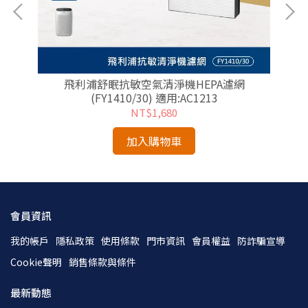
)
飛利浦舒眠抗敏空氣清淨機HEPA濾網
飛
(FY1410/30) 適用:AC1213
NT$1,680
加入購物車
會員資訊
我的帳戶
隱私政策
使用條款
門市資訊
會員權益
防詐騙宣導
Cookie聲明
銷售條款與條件
最新動態