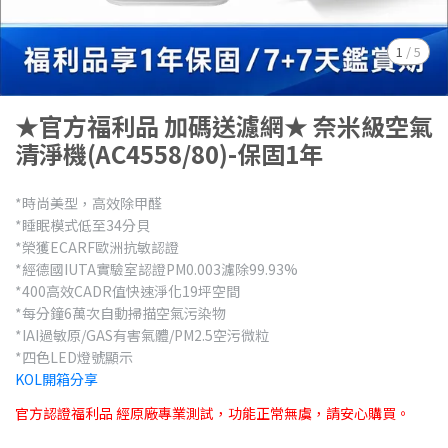
1
/
5
★官方福利品 加碼送濾網★ 奈米級空氣
清淨機(AC4558/80)-保固1年
*時尚美型，高效除甲醛
*睡眠模式低至34分貝
*榮獲ECARF歐洲抗敏認證
*經德國IUTA實驗室認證PM0.003濾除99.93%
*400高效CADR值快速淨化19坪空間
*每分鐘6萬次自動掃描空氣污染物
*IAI過敏原/GAS有害氣體/PM2.5空污微粒
*四色LED燈號顯示
KOL開箱分享
官方認證福利品 經原廠專業測試，功能正常無虞，請安心購買。