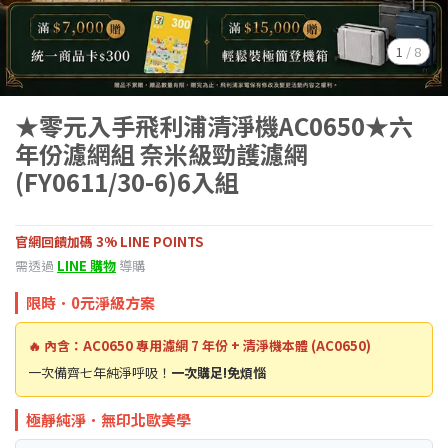
1
/
8
★零元入手飛利浦清淨機AC0650★六
年份濾網組 奈米級勁護濾網
(FY0611/30-6)6入組
官網回饋加碼 3% LINE POINTS
需透過
LINE 購物
導購
限時．0元淨級方案
🔥 內含：AC0650 專用濾網 7 年份 + 清淨機本體 (AC0650)
一次備齊七年純淨呼吸！
一次購足!免煩惱
極靜純淨．無印北歐美學