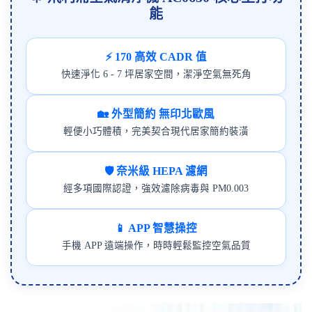
能
⚡ 170 高效 CADR 值
快速淨化 6 - 7 坪居家空間，潔淨空氣無死角
🏡 外型簡約 無印北歐風
輕便小巧體積，完美契合現代居家簡約裝潢
🛡️ 奈米級 HEPA 濾網
經多項國際認證，強效濾除病毒與 PM0.003
📱 APP 智慧操控
手機 APP 遠端操作，時時輕鬆監控空氣品質