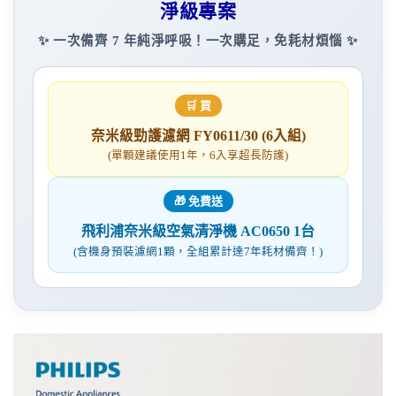
淨級專案
✨ 一次備齊 7 年純淨呼吸！一次購足，免耗材煩惱 ✨
🛒 買
奈米級勁護濾網 FY0611/30 (6入組)
(單顆建議使用1年，6入享超長防護)
🎁 免費送
飛利浦奈米級空氣清淨機 AC0650 1台
(含機身預裝濾網1顆，全組累計達7年耗材備齊！)