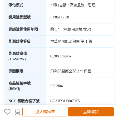
淨化模式
3 種 (自動 / 高速風速 / 睡眠)
適用濾網型號
FY0611 / 30
建議濾網使用年限
約 1 年 (視使用環境而定)
能源效率等級
中華民國能源效率 第 1 級
能源效率值
0.208 cmm/W
(CASR/W)
保固期限
飛利浦原廠全球 2 年保固
商品檢驗字號
R3D904
(BSMI)
NCC 審驗合格字號
CCAB23LP0070T5
加入購物車
立即購買