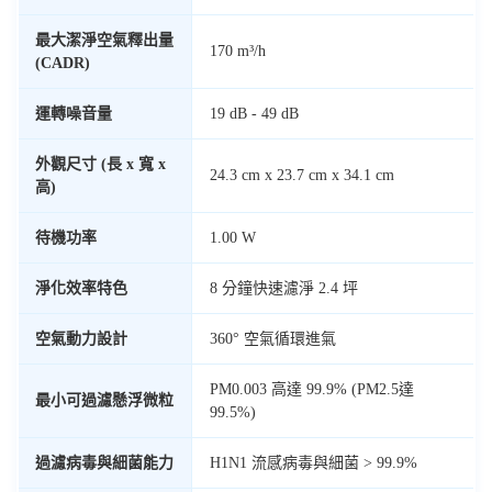
最大潔淨空氣釋出量
170 m³/h
(CADR)
運轉噪音量
19 dB - 49 dB
外觀尺寸 (長 x 寬 x
24.3 cm x 23.7 cm x 34.1 cm
高)
待機功率
1.00 W
淨化效率特色
8 分鐘快速濾淨 2.4 坪
空氣動力設計
360° 空氣循環進氣
PM0.003 高達 99.9% (PM2.5達
最小可過濾懸浮微粒
99.5%)
過濾病毒與細菌能力
H1N1 流感病毒與細菌 > 99.9%