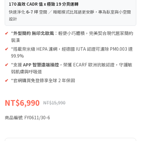
170 高效 CADR 值 x 極致 19 分貝運轉
快速淨化
6-7 坪
空間 ／ 睡眠模式比耳語更安靜，專為臥室與小空間
設計
✔
*
外型簡約 無印北歐風
：輕便小巧體積，完美契合現代居家簡約
裝潢
✔
*搭載奈米級 HEPA 濾網，經德國 IUTA 認證可濾除 PM0.003 達
99.9%
✔
*支援
APP 智慧遠端操控
，榮獲 ECARF 歐洲抗敏認證，守護敏
弱肌膚與呼吸道
✔
*官網購買免登錄享全球 2 年保固
NT$6,990
NT$15,990
商品編號:
FY0611/30-6