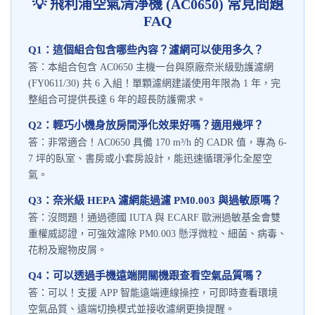
💡 飛利浦空氣清淨機 (AC0650) 常見問題
FAQ
Q1：這個組合包含哪些內容？濾網可以使用多久？
答：本組合包含 AC0650 主機一台與原廠奈米級勁護濾網
(FY0611/30) 共 6 入組！單顆濾網建議使用年限為 1 年，完
整組合可提供長達 6 年的超長防護需求。
Q2：輕巧小機身放房間淨化效果好嗎？適用幾坪？
答：非常適合！AC0650 具備 170 m³/h 的 CADR 值，專為 6-
7 坪的臥室、書房或小套房設計，能迅速循環淨化全屋空
氣。
Q3：奈米級 HEPA 濾網能過濾 PM0.003 與過敏原嗎？
答：沒問題！通過德國 IUTA 與 ECARF 歐洲過敏基金會雙
重權威認證，可強效濾除 PM0.003 懸浮微粒、細菌、病毒、
花粉及寵物皮屑。
Q4：可以透過手機遠端開關機跟查看空氣品質嗎？
答：可以！支援 APP 智能遠端連線操控，可即時查看環境
空氣品質、遠端切換模式並接收濾網更換提醒。