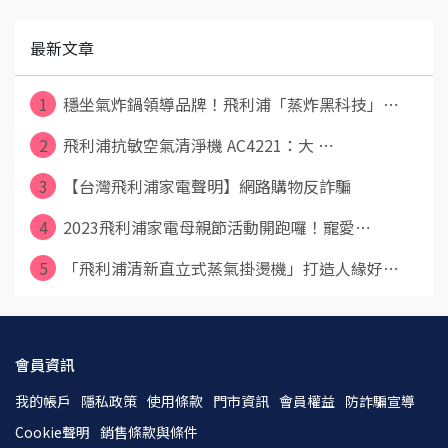
最新文章
1
穩坐氣炸鍋領導品牌！飛利浦「蒸炸黑科技」⋯
2
飛利浦抗敏空氣清淨機 AC4221：大 ⋯
3
【台灣飛利浦家電聲明】網路購物反詐騙
4
2023飛利浦家電母親節活動開跑囉！寵愛⋯
5
「飛利浦清新直立式蒸氣掛燙機」打造人緣好⋯
會員資訊
我的帳戶
隱私政策
使用條款
門市資訊
會員權益
防詐騙宣導
Cookie聲明
銷售條款與條件