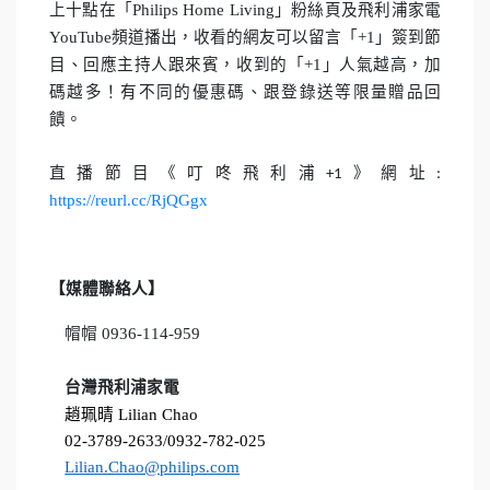
上十點在「
Philips Home Living
」粉絲頁及飛利浦家電
YouTube
頻道播出，收看的網友可以留言「
+1
」簽到節
目、回應主持人跟來賓，收到的「
+1
」人氣越高，加
碼越多！有不同的優惠碼、跟登錄送等限量贈品回
饋。
直播節目《叮咚飛利浦
》網址
+1
:
https://reurl.cc/RjQGgx
【媒體聯絡人】
帽帽
0936-114-959
台灣飛利浦家電
趙珮晴
Lilian Chao
0
2-3789-2633/0932-782-025
Lilian.Chao@philips.com