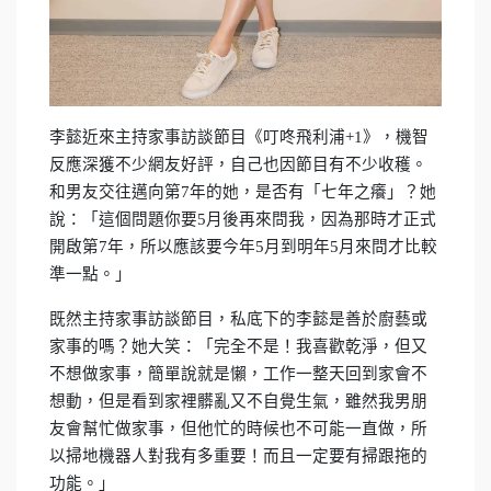
李懿近來主持家事訪談節目《叮咚飛利浦
+1
》，機智
反應深獲不少網友好評，自己也因節目有不少收穫。
和男友交往邁向第
7
年的她，是否有「七年之癢」？她
說：「這個問題你要
5
月後再來問我，因為那時才正式
開啟第
7
年，所以應該要今年
5
月到明年
5
月來問才比較
準一點。」
既然主持家事訪談節目，私底下的李懿是善於廚藝或
家事的嗎？她大笑：「完全不是！我喜歡乾淨，但又
不想做家事，簡單說就是懶，工作一整天回到家會不
想動，但是看到家裡髒亂又不自覺生氣，雖然我男朋
友會幫忙做家事，但他忙的時候也不可能一直做，所
以掃地機器人對我有多重要！而且一定要有掃跟拖的
功能。」