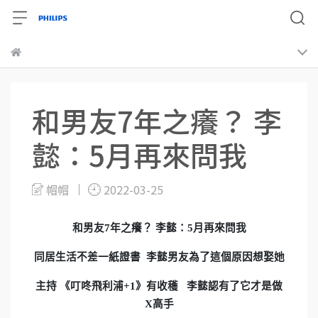
和男友7年之癢？ 李
懿：5月再來問我
帽帽
2022-03-25
和男友
7
年之癢？
李懿：
5
月再來問我
同居生活不差一紙證書
李懿男友為了這個原因想娶她
主持
《叮咚飛利浦
+1
》有收穫
李懿認有了它才是做
X
高手