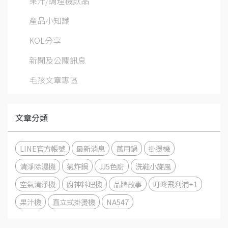
果汁/調理機飲品
產品小知識
KOL分享
新聞及公關訊息
毛孩文章專區
文章分類
LINE官方帳號
最新消息
萬用鍋
掛燙機
清淨除濕機
氣炸鍋
JJ5色廚
洗鞋小旋風
空氣清淨機
廚神料理機
品牌故事
叮咚飛利浦+1
果汁機
直立式掛燙機
NA547