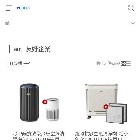
air_友好企業
預設排序
共 13 件商品
除甲醛抗敏奈米級空氣清
寵物抗敏空氣清淨機-毛小
淨機(AC4221/81)-適用28
奈 (AC3681/81)-適用17坪-