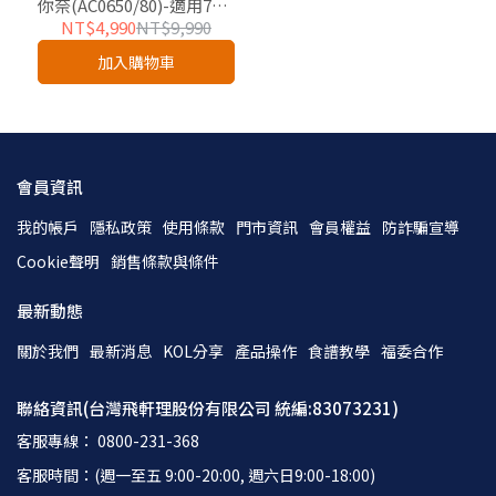
你奈(AC0650/80)-適用7坪-
友好企業專屬優惠
NT$4,990
NT$9,990
加入購物車
會員資訊
我的帳戶
隱私政策
使用條款
門市資訊
會員權益
防詐騙宣導
Cookie聲明
銷售條款與條件
最新動態
關於我們
最新消息
KOL分享
產品操作
食譜教學
福委合作
聯絡資訊(台灣飛軒理股份有限公司 統編:83073231)
客服專線： 0800-231-368
客服時間：(週一至五 9:00-20:00, 週六日9:00-18:00)