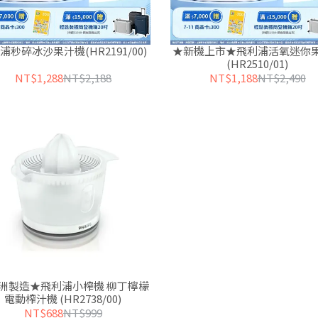
浦秒碎冰沙果汁機(HR2191/00)
★新機上市★飛利浦活氧迷你
(HR2510/01)
NT$1,288
NT$2,188
NT$1,188
NT$2,490
洲製造★飛利浦小榨機 柳丁檸檬
電動榨汁機 (HR2738/00)
NT$688
NT$999