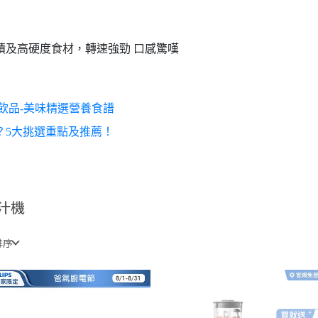
積及高硬度食材，轉速強勁
口感驚嘆
飲品-美味精選營養食譜
？5大挑選重點及推薦！
汁機
排序