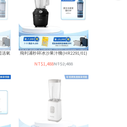
超活氧
飛利浦秒碎冰沙果汁機(HR2291/01)
NT$1,488
NT$2,488