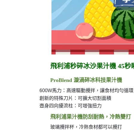
飛利浦秒碎冰沙果汁機
45
秒
ProBlend
漩渦碎冰科技果汁機
600W
馬力：高速驅動攪拌，讓食材均勻循環
創新的特殊刀片：可擴大切割面積
壺身四向擾流柱：可增強扭力
飛利浦果汁機防刮耐熱，冷熱雙打
玻璃攪拌杯，冷熱食材都可以攪打