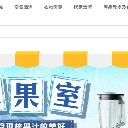
機
空氣清淨
衣物熨燙
居家清潔
產品教學及