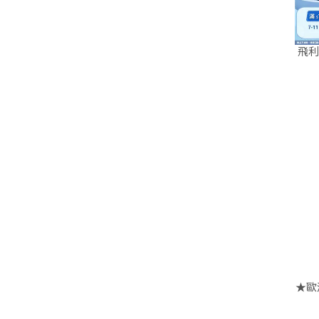
飛利
★歐