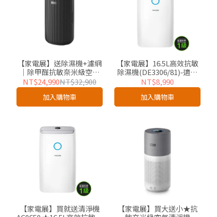
【家電展】送除濕機+濾網
【家電展】16.5L高效抗敏
｜除甲醛抗敏奈米級空氣
除濕機(DE3306/81)-適用
清淨機(AC4221/81)-適用
20坪
NT$24,990
NT$32,900
NT$8,990
28坪
加入購物車
加入購物車
【家電展】買就送清淨機
【家電展】買大送小★抗