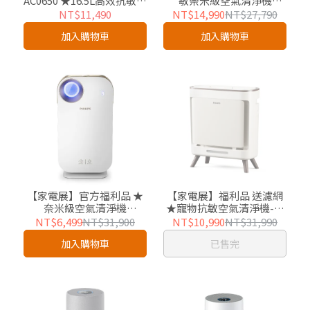
AC0650 ★16.5L高效抗敏除
敏奈米級空氣清淨機
濕機(DE3306/81)-適用20
(AC3033/86)-適用22坪
NT$11,490
NT$14,990
NT$27,790
坪
加入購物車
加入購物車
【家電展】官方福利品 ★
【家電展】福利品 送濾網
奈米級空氣清淨機
★寵物抗敏空氣清淨機-毛
(AC4558/80)-保固1年
小奈 (AC3681/80)適用17
NT$6,499
NT$31,900
NT$10,990
NT$31,990
坪-保固1年
加入購物車
已售完