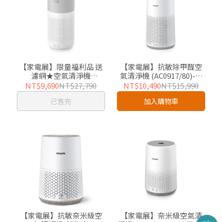
【家電展】限量福利品 送
【家電展】抗敏除甲醛空
濾網★空氣清淨機
氣清淨機 (AC0917/80)-適
(AC3033/86)適用22坪-保
用17坪
NT$9,690
NT$27,790
NT$10,490
NT$15,990
固1年
已售完
加入購物車
【家電展】抗敏奈米級空
【家電展】奈米級空氣清