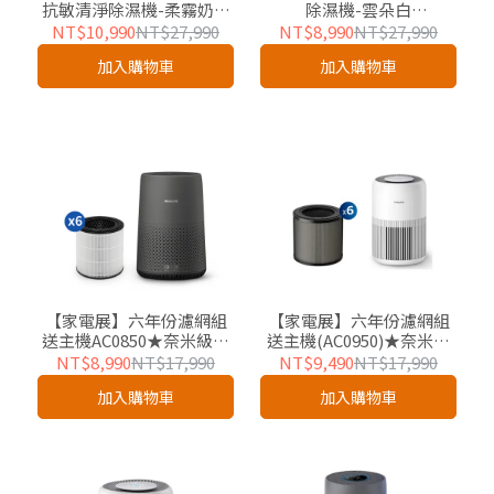
抗敏清淨除濕機-柔霧奶茶
除濕機-雲朵白
(DE5306/86)-適用18坪
(DE5306/80)-適用18坪
NT$10,990
NT$27,990
NT$8,990
NT$27,990
加入購物車
加入購物車
【家電展】六年份濾網組
【家電展】六年份濾網組
送主機AC0850★奈米級勁
送主機(AC0950)★奈米級
護濾網(FY0910/30-6)6入
HEPA&活性碳複合式濾網
NT$8,990
NT$17,990
NT$9,490
NT$17,990
組
(FY0910/30)-6入組
加入購物車
加入購物車