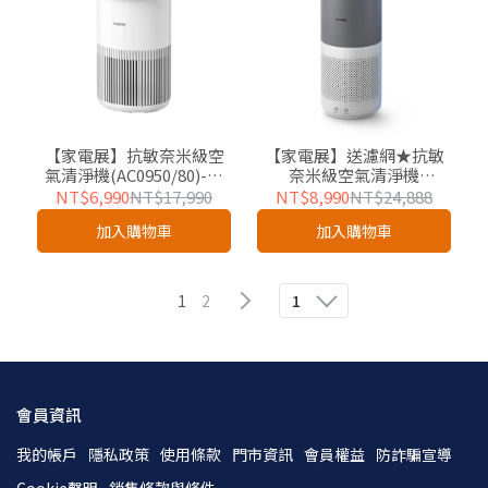
【家電展】抗敏奈米級空
【家電展】送濾網★抗敏
氣清淨機(AC0950/80)-適
奈米級空氣清淨機
用12坪
(AC2936/86)-適用17坪
NT$6,990
NT$17,990
NT$8,990
NT$24,888
加入購物車
加入購物車
1
2
1
會員資訊
我的帳戶
隱私政策
使用條款
門市資訊
會員權益
防詐騙宣導