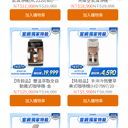
氣清淨機(AC2220/80)-適
米級空氣清淨機
用20坪-友好企業專屬優惠
(AC3220/80)-適用24坪-友
NT$11,990
NT$23,980
NT$18,990
NT$29,990
好企業專屬優惠
加入購物車
加入購物車
【特殺品】雙溫萃取全自
【特殺品】手沖冷熱雙萃
動義式咖啡機-金
美式咖啡機(HD7997/20)-
(EP3347/84)-友好企業專
友好企業專屬優惠
NT$25,900
NT$34,900
NT$5,990
NT$8,990
屬優惠
加入購物車
加入購物車