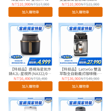
(NA547/07)-友好企業專屬
小萬(HD2195/50)-友好企
NT$10,990
NT$17,900
NT$10,900
NT$21,900
優惠
業專屬
加入購物車
加入購物車
【特殺品】透視海星氣炸
【特殺品】LatteGo 雙溫
鍋4.2L-星視界(NA322/00)-
萃取全自動義式咖啡機-星
友好企業專屬
光銀 (EP5547/90)-友好企
NT$6,490
NT$8,490
NT$36,900
NT$49,900
業專屬優惠
加入購物車
加入購物車