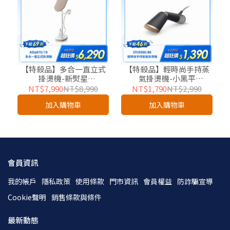
【特殺品】多合一直立式
【特殺品】輕時尚手持蒸
掛燙機-新熨星
氣掛燙機​-小黑平
(AIS6010/10)-友好企業專
(STH5030/80)-友好企業專
NT$7,990
NT$8,990
NT$1,790
NT$2,990
屬優惠
屬優惠
加入購物車
加入購物車
會員資訊
我的帳戶
隱私政策
使用條款
門市資訊
會員權益
防詐騙宣導
Cookie聲明
銷售條款與條件
最新動態