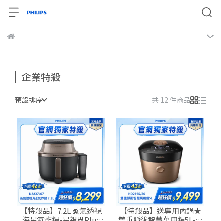
企業特殺
預設排序
共 12 件商品
【特殺品】7.2L 蒸氣透視
【特殺品】送專用內鍋★
海星氣炸鍋-星視界Plus
雙重脈衝智慧萬用鍋5L-金