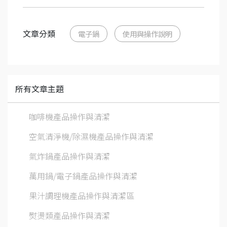
文章分類
電子鍋
使用與操作說明
所有文章主題
咖啡機產品操作與清潔
空氣清淨機/除濕機產品操作與清潔
氣炸鍋產品操作與清潔
萬用鍋/電子鍋產品操作與清潔
果汁調理機產品操作與清潔區
熨燙類產品操作與清潔