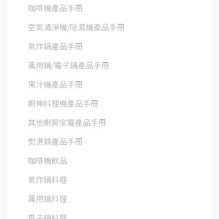
咖啡機產品手冊
空氣清淨機/除濕機產品手冊
氣炸鍋產品手冊
萬用鍋/電子鍋產品手冊
果汁機產品手冊
廚神料理機產品手冊
其他廚房家電產品手冊
熨燙類產品手冊
咖啡機飲品
氣炸鍋料理
萬用鍋料理
電子鍋料理