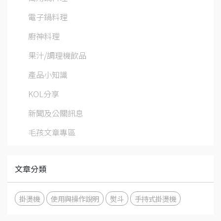
電子鍋料理
廚神料理
果汁/調理機飲品
產品小知識
KOL分享
新聞及公關訊息
毛孩文章專區
文章分類
掛燙機
使用與操作說明
熨斗
手持式掛燙機