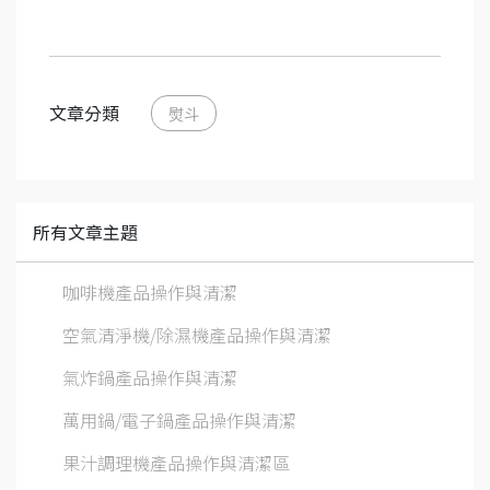
文章分類
熨斗
所有文章主題
咖啡機產品操作與清潔
空氣清淨機/除濕機產品操作與清潔
氣炸鍋產品操作與清潔
萬用鍋/電子鍋產品操作與清潔
果汁調理機產品操作與清潔區