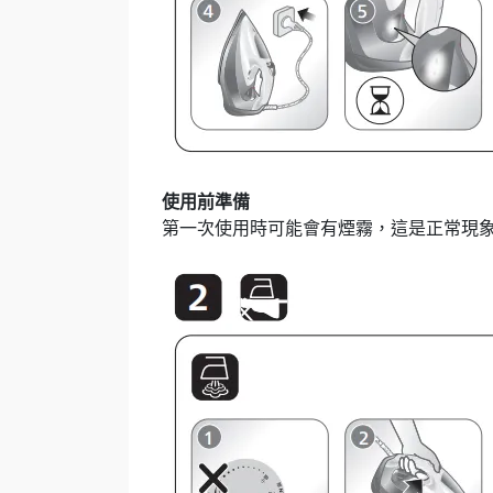
使用前準備
第一次使用時可能會有煙霧，這是正常現