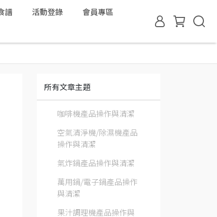
食譜
活動登錄
會員專區
所有文章主題
咖啡機產品操作與清潔
空氣清淨機/除濕機產品
操作與清潔
氣炸鍋產品操作與清潔
萬用鍋/電子鍋產品操作
與清潔
果汁調理機產品操作與