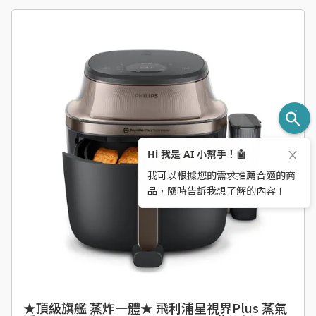
★頂級旗艦 蒸炸一體★ 飛利浦星視界Plus 蒸氣