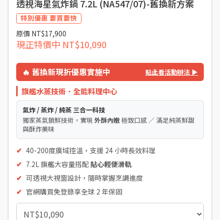
透視海星氣炸鍋 7.2L (NA547/07)-舊換新方案
特別優惠 要買要快
原價
NT$17,900
現正特價中
NT$10,090
🔥 舊換新現折優惠實施中
點此看活動辦法 ▶
旗艦水蒸技術．全能料理中心
氣炸 / 蒸炸 / 純蒸 三合一科技
獨家蒸氣鎖鮮技術，實現
外酥內嫩
極致口感 ／ 滿足純蒸鮮甜
與酥炸美味
✔
40-200度廣域控溫，支援 24 小時長效料理
✔
7.2L 旗艦大容量搭配
貼心輕便滑軌
✔
可透視大視窗設計，隨時掌握烹調進度
✔
官網購買免登錄享全球 2 年保固